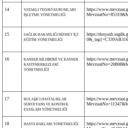
14
https://www.mevzuat.g
YATAKLI TEDAVİ KURUMLARI
MevzuatNo=85319&Me
İŞLETME YÖNETMELİĞİ
15
https://dosyasb.saglik
SAĞLIK BAKANLIĞI HİZMET İÇİ
0&_tag1=C339AB31
EĞİTİM YÖNETMELİĞİ
16
https://www.mevzuat.g
KANSER BİLDİRİMİ VE KANSER
MevzuatNo=20808&Me
KAYITMERKEZLERİ
YÖNETMELİĞİ
17
https://www.mevzuat.g
BULAŞICI HASTALIKLAR
MevzuatNo=11347&Me
SÜRVEYANS VE KONTROL
ESASLARI YÖNETMELİĞİ
18
https://www.mevzuat.g
HASTA HAKLARI YÖNETMELİĞİ