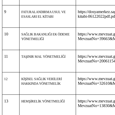
9
https://dosyamerkez.sag
FATURALANDIRMA USUL VE
kitabi-06122022pdf.pd
ESASLARI EL KİTABI
10
https://www.mevzuat.g
SAĞLIK BAKANLIĞI EK ÖDEME
MevzuatNo=39663&Me
YÖNETMELİĞİ
11
https://www.mevzuat.g
TAŞINIR MAL YÖNETMELİĞİ
MevzuatNo=20061154
https://www.mevzuat.g
12
KİŞİSEL SAĞLIK VERİLERİ
MevzuatNo=32610&Me
HAKKINDA YÖNETMELİK
13
https://www.mevzuat.g
HEMŞİRELİK YÖNETMELİĞİ
MevzuatNo=13830&Me