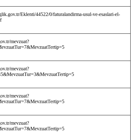
lik.gov.tr/Eklenti/44522/0/faturalandirma-usul-ve-esaslari-el-
f
ov.tr/mevzuat?
vzuatTur=7&MevzuatTertip=5
ov.tr/mevzuat?
5&MevzuatTur=3&MevzuatTertip=5
ov.tr/mevzuat?
vzuatTur=7&MevzuatTertip=5
ov.tr/mevzuat?
vzuatTur=7&MevzuatTertip=5