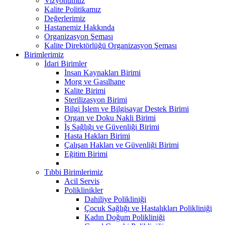
Vizyonumuz
Kalite Politikamız
Değerlerimiz
Hastanemiz Hakkında
Organizasyon Şeması
Kalite Direktörlüğü Organizasyon Şeması
Birimlerimiz
İdari Birimler
İnsan Kaynakları Birimi
Morg ve Gasılhane
Kalite Birimi
Sterilizasyon Birimi
Bilgi İşlem ve Bilgisayar Destek Birimi
Organ ve Doku Nakli Birimi
İş Sağlığı ve Güvenliği Birimi
Hasta Hakları Birimi
Çalışan Hakları ve Güvenliği Birimi
Eğitim Birimi
Tıbbi Birimlerimiz
Acil Servis
Poliklinikler
Dahiliye Polikliniği
Çocuk Sağlığı ve Hastalıkları Polikliniği
Kadın Doğum Polikliniği