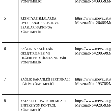
MevzuatNo=3935&Mev
YÖNETMELİĞİ
5
https://www.mevzuat.g
RESMÎ YAZIŞMALARDA
MevzuatNo=2646&Mev
UYGULANACAK
USUL VE
ESASLAR HAKKINDA
YÖNETMELİK
6
https://www.mevzuat.g
SAĞLIKTA KALİTENİN
MevzuatNo=20859&Me
GELİŞTİRİLMESİ VE
DEĞERLENDİRİLMESİNE
DAİR
YÖNETMELİK
7
https://www.mevzuat.g
SAĞLIK BAKANLIĞI SERTİFİKALI
MevzuatNo=19376&Me
EĞİTİM YÖNETMELİĞİ
8
https://www.mevzuat.g
YATAKLI TEDAVİ KURUMLARI
MevzuatNo=9285&Mev
ENFEKSİYON KONTROL
YÖNETMELİĞİ