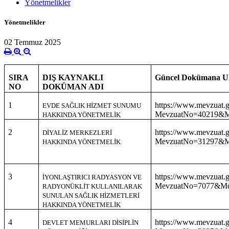
Yönetmelikler
Yönetmelikler
02 Temmuz 2025
DIŞ KAYNAKLI
Güncel Dokümana Ul
SIRA
DOKÜMAN ADI
NO
1
https://www.mevzuat.g
EVDE SAĞLIK HİZMET SUNUMU
MevzuatNo=40219&Me
HAKKINDA YÖNETMELİK
2
https://www.mevzuat.g
DİYALİZ MERKEZLERİ
MevzuatNo=31297&Me
HAKKINDA YÖNETMELİK
3
https://www.mevzuat.g
İYONLAŞTIRICI RADYASYON VE
MevzuatNo=7077&Mev
RADYONÜKLİT KULLANILARAK
SUNULAN SAĞLIK HİZMETLERİ
HAKKINDA YÖNETMELİK
4
https://www.mevzuat.g
DEVLET MEMURLARI DİSİPLİN