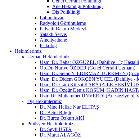
Genel Cerrahi Polikliniği
Aile Hekimliği Polikliniği
Diş Polikliniği
Laboratuvar
Radyoloji Görüntüleme
Palyatif Bakım Merkezi
Yataklı Servis
Ameliyathane
Psikolog
Hekimlerimiz
Uzman Hekimlerimiz
Uzm. Dr. Bahar ÖZGÜZEL (Dahiliye - İç Hastalık
Op.Dr. Nuriye ÖZDER (Genel Cerrahi Uzmanı)
Uzm. Dr. Serap YILDIRMAZ TÜRKMEN (Çocuk Sa
Uzm. Dr. Didem GÖKÇEN YÜCEL (Dahiliye - İç 
Uzm. Dr. Gani Kürşat KARA (AİLE HEKİMİ 
Uzm. Dr. Özgür Deniz KÖŞÜM (KADIN HA
Uzm.Dr. Muhammet ÜNVERDİ (Anesteziyoloji v
Diş Hekimlerimiz
Dt. Mine Hafize Nur ELİTAŞ
Dt. Betül Bilgili
Dt. Burcu Özkurt AKİ
Pratisyen Hekimlerimiz
Dr. Seyfi USTA
Dr. Murat ALAGÖZ