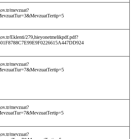
ov.tr/mevzuat?
vzuatTur=3&MevzuatTertip=5
.gov.tr/Eklenti/279,hieyonetmelikpdf.pdf?
601F8788C7E99E9F0226615A447DD924
ov.tr/mevzuat?
vzuatTur=7&MevzuatTertip=5
ov.tr/mevzuat?
vzuatTur=7&MevzuatTertip=5
ov.tr/mevzuat?