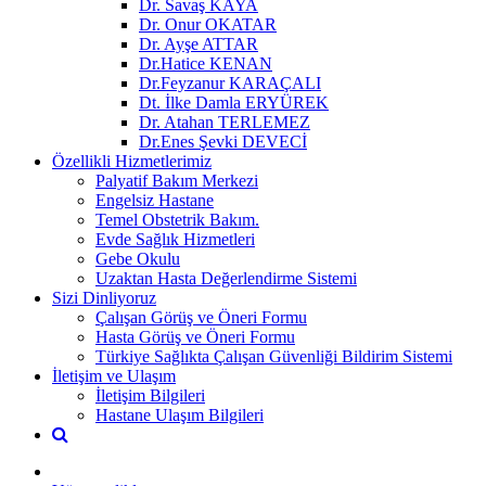
Dr. Savaş KAYA
Dr. Onur OKATAR
Dr. Ayşe ATTAR
Dr.Hatice KENAN
Dr.Feyzanur KARAÇALI
Dt. İlke Damla ERYÜREK
Dr. Atahan TERLEMEZ
Dr.Enes Şevki DEVECİ
Özellikli Hizmetlerimiz
Palyatif Bakım Merkezi
Engelsiz Hastane
Temel Obstetrik Bakım.
Evde Sağlık Hizmetleri
Gebe Okulu
Uzaktan Hasta Değerlendirme Sistemi
Sizi Dinliyoruz
Çalışan Görüş ve Öneri Formu
Hasta Görüş ve Öneri Formu
Türkiye Sağlıkta Çalışan Güvenliği Bildirim Sistemi
İletişim ve Ulaşım
İletişim Bilgileri
Hastane Ulaşım Bilgileri