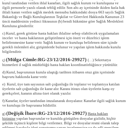
kurul tarafından verilen ihlal kararları, ilgili sağlık kurum ve kuruluşuna ve
ilgili personele yazılı olarak tebliğ edilir. Son altı ay içerisinde ikiden fazla hak
ihlali kararı verilen sağlık meslek mensubu hakkındaki dosya 663 sayılı Sağlık
Bakanlığı ve Bağlı Kuruluşlarının Teşkilat ve Görevleri Hakkında Kanunun 23
üncü maddesinin yedinci fıkrasının (b) bendi hükmüne göre Sağlık Meslekleri
Kuruluna gönderilir.
c) Kurul, gerek görürse hasta hakları ihlaline sebep olabilecek uygulamaları
inceler ve hasta haklarının geliştirilmesi için öneri ve düzeltici işlem
belirlenmesine karar verir. Sağlık kurum ve kuruluşu belirlenen süre içinde
gerekli önlemleri alır, girişimlerde bulunur ve yapılan işlem hakkında kurulu
bilgilendirir.
(Mülga Cümle:RG-23/12/2016-29927)
ç)
(…) Sekretarya
hizmetleri il sağlık müdürlüğü hasta hakları koordinatörlüğünce yürütülür.
d) Kurul, başvurunun kurula ulaştığı tarihten itibaren otuz gün içerisinde
başvuru hakkında karar verir.
e) Kurul, üye tam sayısının salt çoğunluğu ile toplanır ve toplantıya katılan
üyelerin salt çoğunluğu ile karar alır. Karara itirazı olan üyelerin karşı oy
gerekçeleri, kararın altına özet olarak yazılır.
f) Kararlar, üyeler tarafından imzalanarak dosyalanır. Kararlar ilgili sağlık kurum
ve kuruluşu ile başvurana bildirilir.
(Değişik İbare:RG-23/12/2016-29927)
g)
Hasta hakları
birimine
yapılan başvurular ve kurulda görüşülen dosyalar gizlidir, hiçbir
şekilde üçüncü kişilere bilgi verilemez. Bilgi ve dosyalar resmi olarak talep
edilmesi kaydıyla idari soruşturma yapan incelemeciye ya da adli mercilere