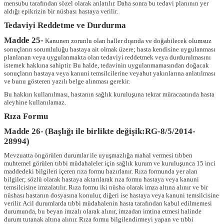
mensubu tarafından sözel olarak anlatılır. Daha sonra bu tedavi planının yer
aldığı epikrizin bir nüshası hastaya verilir.
Tedaviyi Reddetme ve Durdurma
Madde 25-
Kanunen zorunlu olan haller dışında ve doğabilecek olumsuz
sonuçların sorumluluğu hastaya ait olmak üzere; hasta kendisine uygulanması
planlanan veya uygulanmakta olan tedaviyi reddetmek veya durdurulmasını
istemek hakkına sahiptir. Bu halde, tedavinin uygulanmamasından doğacak
sonuçların hastaya veya kanuni temsilcilerine veyahut yakınlarına anlatılması
ve bunu gösteren yazılı belge alınması gerekir.
Bu hakkın kullanılması, hastanın sağlık kuruluşuna tekrar müracaatında hasta
aleyhine kullanılamaz.
Rıza Formu
Madde 26-
(Başlığı ile birlikte değişik:RG-8/5/2014-
28994)
Mevzuatta öngörülen durumlar ile uyuşmazlığa mahal vermesi tıbben
muhtemel görülen tıbbi müdahaleler için sağlık kurum ve kuruluşunca 15 inci
maddedeki bilgileri içeren rıza formu hazırlanır. Rıza formunda yer alan
bilgiler; sözlü olarak hastaya aktarılarak rıza formu hastaya veya kanuni
temsilcisine imzalatılır. Rıza formu iki nüsha olarak imza altına alınır ve bir
nüshası hastanın dosyasına konulur, diğeri ise hastaya veya kanuni temsilcisine
verilir. Acil durumlarda tıbbi müdahalenin hasta tarafından kabul edilmemesi
durumunda, bu beyan imzalı olarak alınır, imzadan imtina etmesi halinde
durum tutanak altına alınır. Rıza formu bilgilendirmeyi yapan ve tıbbi