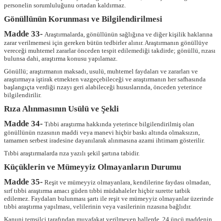
personelin sorumluluğunu ortadan kaldırmaz.
Gönüllünün Korunması ve Bilgilendirilmesi
Madde 33-
Araştırmalarda, gönüllünün sağlığına ve diğer kişilik haklarına
zarar verilmemesi için gereken bütün tedbirler alınır. Araştırmanın gönüllüye
vereceği muhtemel zararlar önceden tespit edilemediği takdirde; gönüllü, rızası
bulunsa dahi, araştırma konusu yapılamaz.
Gönüllü; araştırmanın maksadı, usulü, muhtemel faydaları ve zararları ve
araştırmaya iştirak etmekten vazgeçebileceği ve araştırmanın her safhasında
başlangıçta verdiği rızayı geri alabileceği hususlarında, önceden yeterince
bilgilendirilir.
Rıza Alınmasının Usülü ve Şekli
Madde 34-
Tıbbi araştırma hakkında yeterince bilgilendirilmiş olan
gönüllünün rızasının maddi veya manevi hiçbir baskı altında olmaksızın,
tamamen serbest iradesine dayanılarak alınmasına azami ihtimam gösterilir.
Tıbbi araştırmalarda rıza yazılı şekil şartına tabidir.
Küçüklerin ve Mümeyyiz Olmayanların Durumu
Madde 35-
Reşit ve mümeyyiz olmayanlara, kendilerine faydası olmadan,
sırf tıbbi araştırma amacı güden tıbbi müdahaleler hiçbir surette tatbik
edilemez. Faydaları bulunması şartı ile reşit ve mümeyyiz olmayanlar üzerinde
tıbbi araştırma yapılması, velilerinin veya vasilerinin rızasına bağlıdır.
Kanuni temsilci tarafından muvafakat verilmeyen hallerde, 24 üncü maddenin