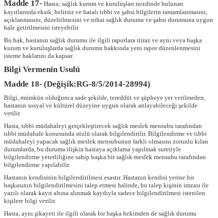
Madde 17-
Hasta; sağlık kurum ve kuruluşları nezdinde bulunan
kayıtlarında eksik, belirsiz ve hatalı tıbbi ve şahsi bilgilerin tamamlanmasını,
açıklanmasını, düzeltilmesini ve nihai sağlık durumu ve şahsi durumuna uygun
hale getirilmesini isteyebilir.
Bu hak, hastanın sağlık durumu ile ilgili raporlara itiraz ve aynı veya başka
kurum ve kuruluşlarda sağlık durumu hakkında yeni rapor düzenlenmesini
isteme haklarını da kapsar.
Bilgi Vermenin Usulü
Madde 18-
(Değişik:RG-8/5/2014-28994)
Bilgi, mümkün olduğunca sade şekilde, tereddüt ve şüpheye yer verilmeden,
hastanın sosyal ve kültürel düzeyine uygun olarak anlayabileceği şekilde
verilir.
Hasta, tıbbi müdahaleyi gerçekleştirecek sağlık meslek mensubu tarafından
tıbbi müdahale konusunda sözlü olarak bilgilendirilir. Bilgilendirme ve tıbbi
müdahaleyi yapacak sağlık meslek mensubunun farklı olmasını zorunlu kılan
durumlarda, bu duruma ilişkin hastaya açıklama yapılmak suretiyle
bilgilendirme yeterliliğine sahip başka bir sağlık meslek mensubu tarafından
bilgilendirme yapılabilir.
Hastanın kendisinin bilgilendirilmesi esastır. Hastanın kendisi yerine bir
başkasının bilgilendirilmesini talep etmesi halinde, bu talep kişinin imzası ile
yazılı olarak kayıt altına alınmak kaydıyla sadece bilgilendirilmesi istenilen
kişilere bilgi verilir.
Hasta, aynı şikayeti ile ilgili olarak bir başka hekimden de sağlık durumu