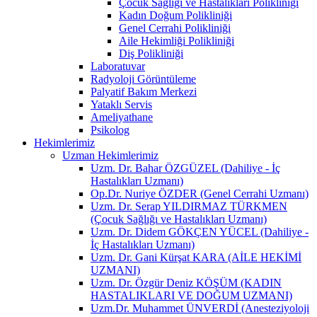
Çocuk Sağlığı ve Hastalıkları Polikliniği
Kadın Doğum Polikliniği
Genel Cerrahi Polikliniği
Aile Hekimliği Polikliniği
Diş Polikliniği
Laboratuvar
Radyoloji Görüntüleme
Palyatif Bakım Merkezi
Yataklı Servis
Ameliyathane
Psikolog
Hekimlerimiz
Uzman Hekimlerimiz
Uzm. Dr. Bahar ÖZGÜZEL (Dahiliye - İç
Hastalıkları Uzmanı)
Op.Dr. Nuriye ÖZDER (Genel Cerrahi Uzmanı)
Uzm. Dr. Serap YILDIRMAZ TÜRKMEN
(Çocuk Sağlığı ve Hastalıkları Uzmanı)
Uzm. Dr. Didem GÖKÇEN YÜCEL (Dahiliye -
İç Hastalıkları Uzmanı)
Uzm. Dr. Gani Kürşat KARA (AİLE HEKİMİ
UZMANI)
Uzm. Dr. Özgür Deniz KÖŞÜM (KADIN
HASTALIKLARI VE DOĞUM UZMANI)
Uzm.Dr. Muhammet ÜNVERDİ (Anesteziyoloji