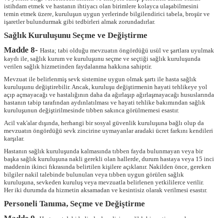
istihdam etmek ve hastanın ihtiyacı olan birimlere kolayca ulaşabilmesini
temin etmek üzere, kuruluşun uygun yerlerinde bilgilendirici tabela, broşür ve
işaretler bulundurmak gibi tedbirleri almak zorundadırlar.
Sağlık Kuruluşunu Seçme ve Değiştirme
Madde 8-
Hasta; tabi olduğu mevzuatın öngördüğü usül ve şartlara uyulmak
kaydı ile, sağlık kurum ve kuruluşunu seçme ve seçtiği sağlık kuruluşunda
verilen sağlık hizmetinden faydalanma hakkına sahiptir.
Mevzuat ile belirlenmiş sevk sistemine uygun olmak şartı ile hasta sağlık
kuruluşunu değiştirebilir. Ancak, kuruluşu değiştirmenin hayati tehlikeye yol
açıp açmayacağı ve hastalığının daha da ağırlaşıp ağırlaşmayacağı hususlarında
hastanın tabip tarafından aydınlatılması ve hayati tehlike bakımından sağlık
kuruluşunun değiştirilmesinde tıbben sakınca görülmemesi esastır.
Acil vak'alar dışında, herhangi bir sosyal güvenlik kuruluşuna bağlı olup da
mevzuatın öngördüğü sevk zincirine uymayanlar aradaki ücret farkını kendileri
karşılar.
Hastanın sağlık kuruluşunda kalmasında tıbben fayda bulunmayan veya bir
başka sağlık kuruluşuna nakli gerekli olan hallerde, durum hastaya veya 15 inci
maddenin ikinci fıkrasında belirtilen kişilere açıklanır. Nakilden önce, gereken
bilgiler nakil talebinde bulunulan veya tıbben uygun görülen sağlık
kuruluşuna, sevkeden kuruluş veya mevzuatla belirlenen yetkililerce verilir.
Her iki durumda da hizmetin aksamadan ve kesintisiz olarak verilmesi esastır.
Personeli Tanıma, Seçme ve Değiştirme