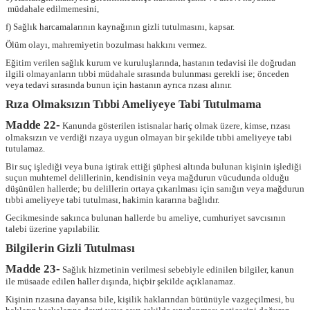
müdahale edilmemesini,
f) Sağlık harcamalarının kaynağının gizli tutulmasını, kapsar.
Ölüm olayı, mahremiyetin bozulması hakkını vermez.
Eğitim verilen sağlık kurum ve kuruluşlarında, hastanın tedavisi ile doğrudan
ilgili olmayanların tıbbi müdahale sırasında bulunması gerekli ise; önceden
veya tedavi sırasında bunun için hastanın ayrıca rızası alınır.
Rıza Olmaksızın Tıbbi Ameliyeye Tabi Tutulmama
Madde 22-
Kanunda gösterilen istisnalar hariç olmak üzere, kimse, rızası
olmaksızın ve verdiği rızaya uygun olmayan bir şekilde tıbbi ameliyeye tabi
tutulamaz.
Bir suç işlediği veya buna iştirak ettiği şüphesi altında bulunan kişinin işlediği
suçun muhtemel delillerinin, kendisinin veya mağdurun vücudunda olduğu
düşünülen hallerde; bu delillerin ortaya çıkarılması için sanığın veya mağdurun
tıbbi ameliyeye tabi tutulması, hakimin kararına bağlıdır.
Gecikmesinde sakınca bulunan hallerde bu ameliye, cumhuriyet savcısının
talebi üzerine yapılabilir.
Bilgilerin Gizli Tutulması
Madde 23-
Sağlık hizmetinin verilmesi sebebiyle edinilen bilgiler, kanun
ile müsaade edilen haller dışında, hiçbir şekilde açıklanamaz.
Kişinin rızasına dayansa bile, kişilik haklarından bütünüyle vazgeçilmesi, bu