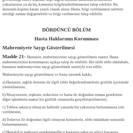
yakınlarının ya da hiç kimsenin bilgilendirilmemesini talep edebilir. Bu
durumda kişinin kararı yazılı olarak alınır. Hasta, bilgi verilmemesi talebini
istediği zaman değiştirebilir ve bilgi verilmesini talep edebilir.
DÖRDÜNCÜ BÖLÜM
Hasta Haklarının Korunması
Mahremiyete Saygı Gösterilmesi
Madde 21-
Hastanın, mahremiyetine saygı gösterilmesi esastır. Hasta
mahremiyetinin korunmasını açıkça talep de edebilir. Her türlü tıbbi müdahale,
hastanın mahremiyetine saygı gösterilmek suretiyle icra edilir.
Mahremiyete saygı gösterilmesi ve bunu istemek hakkı;
a) Hastanın, sağlık durumu ile ilgili tıbbi değerlendirmelerin gizlilik içerisinde
yürütülmesini,
b) Muayenenin, teşhisin, tedavinin ve hasta ile doğrudan teması gerektiren
diğer işlemlerin makul bir gizlilik ortamında gerçekleştirilmesini,
c) Tıbben sakınca olmayan hallerde yanında bir yakınının bulunmasına izin
verilmesini,
d) Tedavisi ile doğrudan ilgili olmayan kimselerin, tıbbi müdahale sırasında
bulunmamasını,
e) Hastalığın mahiyeti gerektirmedikçe hastanın şahsi ve ailevi hayatına