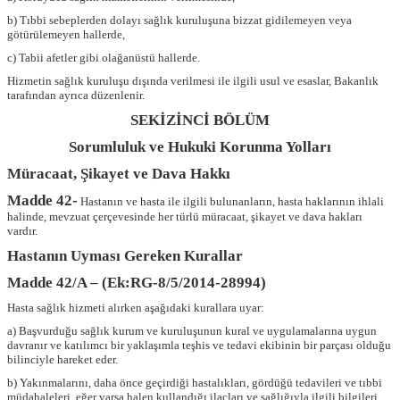
b) Tıbbi sebeplerden dolayı sağlık kuruluşuna bizzat gidilemeyen veya
götürülemeyen hallerde,
c) Tabii afetler gibi olağanüstü hallerde.
Hizmetin sağlık kuruluşu dışında verilmesi ile ilgili usul ve esaslar, Bakanlık
tarafından ayrıca düzenlenir.
SEKİZİNCİ BÖLÜM
Sorumluluk ve Hukuki Korunma Yolları
Müracaat, Şikayet ve Dava Hakkı
Madde 42-
Hastanın ve hasta ile ilgili bulunanların, hasta haklarının ihlali
halinde, mevzuat çerçevesinde her türlü müracaat, şikayet ve dava hakları
vardır.
Hastanın Uyması Gereken Kurallar
Madde 42/A – (Ek:RG-8/5/2014-28994)
Hasta sağlık hizmeti alırken aşağıdaki kurallara uyar:
a) Başvurduğu sağlık kurum ve kuruluşunun kural ve uygulamalarına uygun
davranır ve katılımcı bir yaklaşımla teşhis ve tedavi ekibinin bir parçası olduğu
bilinciyle hareket eder.
b) Yakınmalarını, daha önce geçirdiği hastalıkları, gördüğü tedavileri ve tıbbi
müdahaleleri, eğer varsa halen kullandığı ilaçları ve sağlığıyla ilgili bilgileri