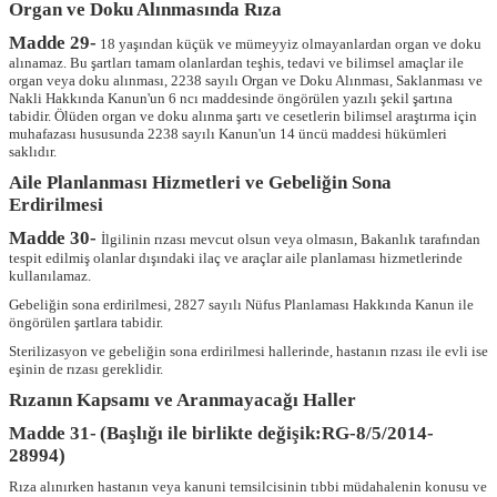
Organ ve Doku Alınmasında Rıza
Madde 29-
18 yaşından küçük ve mümeyyiz olmayanlardan organ ve doku
alınamaz. Bu şartları tamam olanlardan teşhis, tedavi ve bilimsel amaçlar ile
organ veya doku alınması, 2238 sayılı Organ ve Doku Alınması, Saklanması ve
Nakli Hakkında Kanun'un 6 ncı maddesinde öngörülen yazılı şekil şartına
tabidir. Ölüden organ ve doku alınma şartı ve cesetlerin bilimsel araştırma için
muhafazası hususunda 2238 sayılı Kanun'un 14 üncü maddesi hükümleri
saklıdır.
Aile Planlanması Hizmetleri ve Gebeliğin Sona
Erdirilmesi
Madde 30-
İlgilinin rızası mevcut olsun veya olmasın, Bakanlık tarafından
tespit edilmiş olanlar dışındaki ilaç ve araçlar aile planlaması hizmetlerinde
kullanılamaz.
Gebeliğin sona erdirilmesi, 2827 sayılı Nüfus Planlaması Hakkında Kanun ile
öngörülen şartlara tabidir.
Sterilizasyon ve gebeliğin sona erdirilmesi hallerinde, hastanın rızası ile evli ise
eşinin de rızası gereklidir.
Rızanın Kapsamı ve Aranmayacağı Haller
Madde 31-
(Başlığı ile birlikte değişik:RG-8/5/2014-
28994)
Rıza alınırken hastanın veya kanuni temsilcisinin tıbbi müdahalenin konusu ve