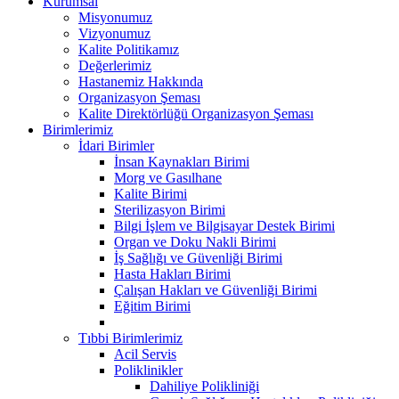
Kurumsal
Misyonumuz
Vizyonumuz
Kalite Politikamız
Değerlerimiz
Hastanemiz Hakkında
Organizasyon Şeması
Kalite Direktörlüğü Organizasyon Şeması
Birimlerimiz
İdari Birimler
İnsan Kaynakları Birimi
Morg ve Gasılhane
Kalite Birimi
Sterilizasyon Birimi
Bilgi İşlem ve Bilgisayar Destek Birimi
Organ ve Doku Nakli Birimi
İş Sağlığı ve Güvenliği Birimi
Hasta Hakları Birimi
Çalışan Hakları ve Güvenliği Birimi
Eğitim Birimi
Tıbbi Birimlerimiz
Acil Servis
Poliklinikler
Dahiliye Polikliniği