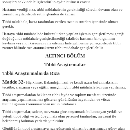
sonuçları hakkında bilgilendirilip aydınlatılması esastır.
Hastanın verdiği rıza, tıbbi müdahalenin gerektirdiği sürecin devamı olan ve
zorunlu sayılabilecek rutin işlemleri de kapsar.
Tıbbi müdahale, hasta tarafından verilen rızanın sınırları içerisinde olması
gerekir.
Hastaya tıbbi müdahalede bulunulurken yapılan işlemin genişletilmesi gereği
doğduğunda müdahale genişletilmediği takdirde hastanın bir organının
kaybına veya fonksiyonunu ifa edemez hale gelmesine yol açabilecek tıbbi
zaruret hâlinde rıza aranmaksızın tıbbi müdahale genişletilebilir.
ALTINCI BÖLÜM
Tıbbi Araştırmalar
Tıbbi Araştırmalarda Rıza
Madde 32-
Hiç kimse; Bakanlığın izni ve kendi rızası bulunmaksızın,
tecrübe, araştırma veya eğitim amaçlı hiçbir tıbbi müdahale konusu yapılamaz.
Tıbbi araştırmalardan beklenen tıbbi fayda ve toplum menfaati, üzerinde
araştırma yapılmasına rıza gösteren gönüllünün hayatından ve vücut
bütünlüğünün korunmasından üstün tutulamaz.
Tıbbi araştırmalar, sadece, mevzuata göre araştırmada bulunmayan yetkili ve
yeterli tıbbi bilgi ve tecrübeyi haiz olan personel tarafından, mevzuat ile
belirlenmiş bulunan yerlerde yürütülür.
Gönüllünün tıbbi araştırmaya rıza göstermiş olması, bu araştırmada görev alan