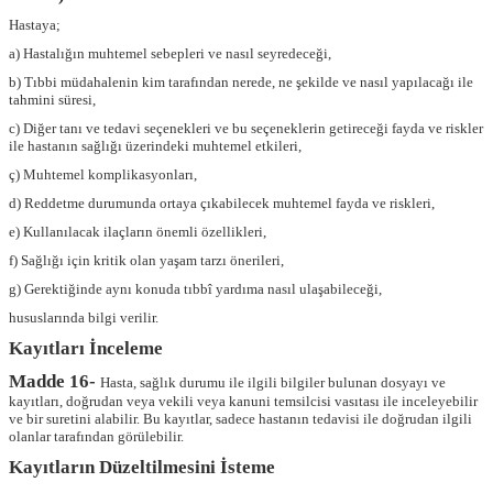
Hastaya;
a) Hastalığın muhtemel sebepleri ve nasıl seyredeceği,
b) Tıbbi müdahalenin kim tarafından nerede, ne şekilde ve nasıl yapılacağı ile
tahmini süresi,
c) Diğer tanı ve tedavi seçenekleri ve bu seçeneklerin getireceği fayda ve riskler
ile hastanın sağlığı üzerindeki muhtemel etkileri,
ç) Muhtemel komplikasyonları,
d) Reddetme durumunda ortaya çıkabilecek muhtemel fayda ve riskleri,
e) Kullanılacak ilaçların önemli özellikleri,
f) Sağlığı için kritik olan yaşam tarzı önerileri,
g) Gerektiğinde aynı konuda tıbbî yardıma nasıl ulaşabileceği,
hususlarında bilgi verilir.
Kayıtları İnceleme
Madde 16-
Hasta, sağlık durumu ile ilgili bilgiler bulunan dosyayı ve
kayıtları, doğrudan veya vekili veya kanuni temsilcisi vasıtası ile inceleyebilir
ve bir suretini alabilir. Bu kayıtlar, sadece hastanın tedavisi ile doğrudan ilgili
olanlar tarafından görülebilir.
Kayıtların Düzeltilmesini İsteme