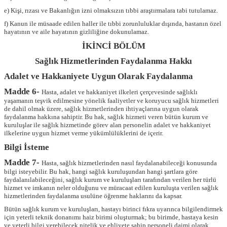
e) Kişi, rızası ve Bakanlığın izni olmaksızın tıbbi araştırmalara tabi tutulamaz.
f) Kanun ile müsaade edilen haller ile tıbbi zorunluluklar dışında, hastanın özel
hayatının ve aile hayatının gizliliğine dokunulamaz.
İKİNCİ BÖLÜM
Sağlık Hizmetlerinden Faydalanma Hakkı
Adalet ve Hakkaniyete Uygun Olarak Faydalanma
Madde 6-
Hasta, adalet ve hakkaniyet ilkeleri çerçevesinde sağlıklı
yaşamanın teşvik edilmesine yönelik faaliyetler ve koruyucu sağlık hizmetleri
de dahil olmak üzere, sağlık hizmetlerinden ihtiyaçlarına uygun olarak
faydalanma hakkına sahiptir. Bu hak, sağlık hizmeti veren bütün kurum ve
kuruluşlar ile sağlık hizmetinde görev alan personelin adalet ve hakkaniyet
ilkelerine uygun hizmet verme yükümlülüklerini de içerir.
Bilgi İsteme
Madde 7-
Hasta, sağlık hizmetlerinden nasıl faydalanabileceği konusunda
bilgi isteyebilir. Bu hak, hangi sağlık kuruluşundan hangi şartlara göre
faydalanılabileceğini, sağlık kurum ve kuruluşları tarafından verilen her türlü
hizmet ve imkanın neler olduğunu ve müracaat edilen kuruluşta verilen sağlık
hizmetlerinden faydalanma usulüne öğrenme haklarını da kapsar.
Bütün sağlık kurum ve kuruluşları, hastayı birinci fıkra uyarınca bilgilendirmek
için yeterli teknik donanımı haiz birimi oluşturmak; bu birimde, hastaya kesin
ve yeterli bilgi verebilecek nitelik ve ehliyete sahip personeli daimi olarak