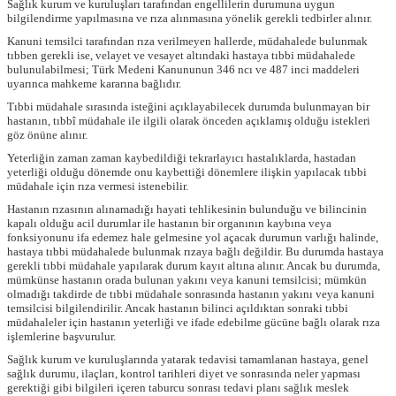
Sağlık kurum ve kuruluşları tarafından engellilerin durumuna uygun
bilgilendirme yapılmasına ve rıza alınmasına yönelik gerekli tedbirler alınır.
Kanuni temsilci tarafından rıza verilmeyen hallerde, müdahalede bulunmak
tıbben gerekli ise, velayet ve vesayet altındaki hastaya tıbbi müdahalede
bulunulabilmesi; Türk Medeni Kanununun 346 ncı ve 487 inci maddeleri
uyarınca mahkeme kararına bağlıdır.
Tıbbi müdahale sırasında isteğini açıklayabilecek durumda bulunmayan bir
hastanın, tıbbî müdahale ile ilgili olarak önceden açıklamış olduğu istekleri
göz önüne alınır.
Yeterliğin zaman zaman kaybedildiği tekrarlayıcı hastalıklarda, hastadan
yeterliği olduğu dönemde onu kaybettiği dönemlere ilişkin yapılacak tıbbi
müdahale için rıza vermesi istenebilir.
Hastanın rızasının alınamadığı hayati tehlikesinin bulunduğu ve bilincinin
kapalı olduğu acil durumlar ile hastanın bir organının kaybına veya
fonksiyonunu ifa edemez hale gelmesine yol açacak durumun varlığı halinde,
hastaya tıbbi müdahalede bulunmak rızaya bağlı değildir. Bu durumda hastaya
gerekli tıbbi müdahale yapılarak durum kayıt altına alınır. Ancak bu durumda,
mümkünse hastanın orada bulunan yakını veya kanuni temsilcisi; mümkün
olmadığı takdirde de tıbbi müdahale sonrasında hastanın yakını veya kanuni
temsilcisi bilgilendirilir. Ancak hastanın bilinci açıldıktan sonraki tıbbi
müdahaleler için hastanın yeterliği ve ifade edebilme gücüne bağlı olarak rıza
işlemlerine başvurulur.
Sağlık kurum ve kuruluşlarında yatarak tedavisi tamamlanan hastaya, genel
sağlık durumu, ilaçları, kontrol tarihleri diyet ve sonrasında neler yapması
gerektiği gibi bilgileri içeren taburcu sonrası tedavi planı sağlık meslek