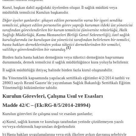
Kurul, başkan dahil aşağıdaki üyelerden oluşur. İl sağlık müdürü veya
müdürlük temsilcisi Kurulun başkanıdır.
Diğer üyeler şunlardır: şikayet edilen personelin varsa bir işyeri sendika
temsilcisi, şikayet edilen personelin görev yaptığı kurumun ildeki üst yöneticisi
tarafından görevlendirilen bir kurum temsilcisi (üniversite rektörlüğü, Halk
Sağlığı Müdürlüğü, Kamu Hastaneleri Birliği Genel Sekreterliği), özel sağlık
kuruluşlarında ise kuruluşun üst yöneticisi tarafından belirlenen bir temsilci,
hasta hakları derneklerinden yoksa tüketici derneklerinden bir temsilci,
(1)
valilikçe görevlendirilen bir vatandaş.
Birden fazla hasta hakları derneğinin veya tüketici derneğinin başvurması
durumunda, dernek temsilcisi il sağlık müdürlüğünce kura yoluyla belirlenir.
İl sağlık müdürlüğü ihtiyaç halinde birden fazla kurul oluşturabilir.
Bu Yönetmelik kapsamında yapılacak sertifikalı eğitimler 4/2/2014 tarihli ve
28903 sayılı Resmî Gazete’de yayımlanan Sağlık Bakanlığı Sertifikalı Eğitim
Yönetmeliği hükümlerine tabidir.
Kurulun Görevleri, Çalışma Usul ve Esasları
Madde 42/C –
(Ek:RG-8/5/2014-28994)
Kurulun görevleri ile çalışma usul ve esasları şunlardır;
a) Kurul, sağlık kurum ve kuruluşu tarafından yerinde çözülemeyen yazılı
ve/veya elektronik başvuruları değerlendirir.
b) Hasta hakları uygulamalarına veya etik ilkelere aykırı davranış sebebiyle