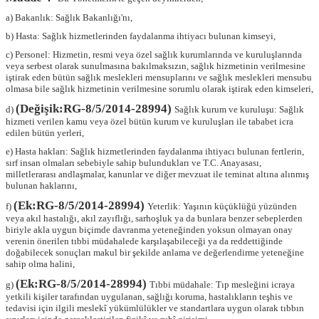
a) Bakanlık: Sağlık Bakanlığı'nı,
b) Hasta: Sağlık hizmetlerinden faydalanma ihtiyacı bulunan kimseyi,
c) Personel: Hizmetin, resmi veya özel sağlık kurumlarında ve kuruluşlarında
veya serbest olarak sunulmasına bakılmaksızın, sağlık hizmetinin verilmesine
iştirak eden bütün sağlık meslekleri mensuplarını ve sağlık meslekleri mensubu
olmasa bile sağlık hizmetinin verilmesine sorumlu olarak iştirak eden kimseleri,
(Değişik:RG-8/5/2014-28994)
d)
Sağlık kurum ve kuruluşu: Sağlık
hizmeti verilen kamu veya özel bütün kurum ve kuruluşları ile tababet icra
edilen bütün yerleri,
e) Hasta hakları: Sağlık hizmetlerinden faydalanma ihtiyacı bulunan fertlerin,
sırf insan olmaları sebebiyle sahip bulundukları ve T.C. Anayasası,
milletlerarası andlaşmalar, kanunlar ve diğer mevzuat ile teminat altına alınmış
bulunan haklarını,
(Ek:RG-8/5/2014-28994)
f)
Yeterlik: Yaşının küçüklüğü yüzünden
veya akıl hastalığı, akıl zayıflığı, sarhoşluk ya da bunlara benzer sebeplerden
biriyle akla uygun biçimde davranma yeteneğinden yoksun olmayan onay
verenin önerilen tıbbi müdahalede karşılaşabileceği ya da reddettiğinde
doğabilecek sonuçları makul bir şekilde anlama ve değerlendirme yeteneğine
sahip olma halini,
(Ek:RG-8/5/2014-28994)
g)
Tıbbi müdahale: Tıp mesleğini icraya
yetkili kişiler tarafından uygulanan, sağlığı koruma, hastalıkların teşhis ve
tedavisi için ilgili meslekî yükümlülükler ve standartlara uygun olarak tıbbın