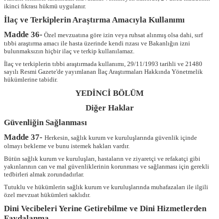
ikinci fıkrası hükmü uygulanır.
İlaç ve Terkiplerin Araştırma Amacıyla Kullanımı
Madde 36-
Özel mevzuatına göre izin veya ruhsat alınmış olsa dahi, sırf
tıbbi araştırma amacı ile hasta üzerinde kendi rızası ve Bakanlığın izni
bulunmaksızın hiçbir ilaç ve terkip kullanılamaz.
İlaç ve terkiplerin tıbbi araştırmada kullanımı, 29/11/1993 tarihli ve 21480
sayılı Resmi Gazete'de yayımlanan İlaç Araştırmaları Hakkında Yönetmelik
hükümlerine tabidir.
YEDİNCİ BÖLÜM
Diğer Haklar
Güvenliğin Sağlanması
Madde 37-
Herkesin, sağlık kurum ve kuruluşlarında güvenlik içinde
olmayı bekleme ve bunu istemek hakları vardır.
Bütün sağlık kurum ve kuruluşları, hastaların ve ziyaretçi ve refakatçi gibi
yakınlarının can ve mal güvenliklerinin korunması ve sağlanması için gerekli
tedbirleri almak zorundadırlar.
Tutuklu ve hükümlerin sağlık kurum ve kuruluşlarında muhafazaları ile ilgili
özel mevzuat hükümleri saklıdır.
Dini Vecibeleri Yerine Getirebilme ve Dini Hizmetlerden
Faydalanma