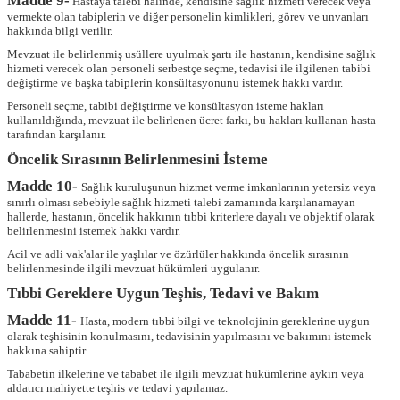
Madde 9-
Hastaya talebi halinde, kendisine sağlık hizmeti verecek veya
vermekte olan tabiplerin ve diğer personelin kimlikleri, görev ve unvanları
hakkında bilgi verilir.
Mevzuat ile belirlenmiş usüllere uyulmak şartı ile hastanın, kendisine sağlık
hizmeti verecek olan personeli serbestçe seçme, tedavisi ile ilgilenen tabibi
değiştirme ve başka tabiplerin konsültasyonunu istemek hakkı vardır.
Personeli seçme, tabibi değiştirme ve konsültasyon isteme hakları
kullanıldığında, mevzuat ile belirlenen ücret farkı, bu hakları kullanan hasta
tarafından karşılanır.
Öncelik Sırasının Belirlenmesini İsteme
Madde 10-
Sağlık kuruluşunun hizmet verme imkanlarının yetersiz veya
sınırlı olması sebebiyle sağlık hizmeti talebi zamanında karşılanamayan
hallerde, hastanın, öncelik hakkının tıbbi kriterlere dayalı ve objektif olarak
belirlenmesini istemek hakkı vardır.
Acil ve adli vak'alar ile yaşlılar ve özürlüler hakkında öncelik sırasının
belirlenmesinde ilgili mevzuat hükümleri uygulanır.
Tıbbi Gereklere Uygun Teşhis, Tedavi ve Bakım
Madde 11-
Hasta, modern tıbbi bilgi ve teknolojinin gereklerine uygun
olarak teşhisinin konulmasını, tedavisinin yapılmasını ve bakımını istemek
hakkına sahiptir.
Tababetin ilkelerine ve tababet ile ilgili mevzuat hükümlerine aykırı veya
aldatıcı mahiyette teşhis ve tedavi yapılamaz.