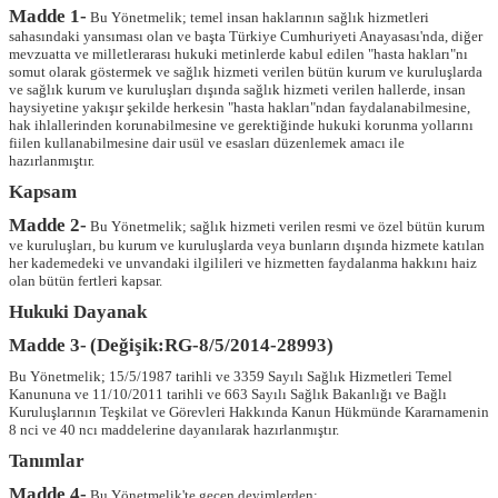
Madde 1-
Bu Yönetmelik; temel insan haklarının sağlık hizmetleri
sahasındaki yansıması olan ve başta Türkiye Cumhuriyeti Anayasası'nda, diğer
mevzuatta ve milletlerarası hukuki metinlerde kabul edilen "hasta hakları"nı
somut olarak göstermek ve sağlık hizmeti verilen bütün kurum ve kuruluşlarda
ve sağlık kurum ve kuruluşları dışında sağlık hizmeti verilen hallerde, insan
haysiyetine yakışır şekilde herkesin "hasta hakları"ndan faydalanabilmesine,
hak ihlallerinden korunabilmesine ve gerektiğinde hukuki korunma yollarını
fiilen kullanabilmesine dair usül ve esasları düzenlemek amacı ile
hazırlanmıştır.
Kapsam
Madde 2-
Bu Yönetmelik; sağlık hizmeti verilen resmi ve özel bütün kurum
ve kuruluşları, bu kurum ve kuruluşlarda veya bunların dışında hizmete katılan
her kademedeki ve unvandaki ilgilileri ve hizmetten faydalanma hakkını haiz
olan bütün fertleri kapsar.
Hukuki Dayanak
Madde 3-
(Değişik:RG-8/5/2014-28993)
Bu Yönetmelik; 15/5/1987 tarihli ve 3359 Sayılı Sağlık Hizmetleri Temel
Kanununa ve 11/10/2011 tarihli ve 663 Sayılı Sağlık Bakanlığı ve Bağlı
Kuruluşlarının Teşkilat ve Görevleri Hakkında Kanun Hükmünde Kararnamenin
8 nci ve 40 ncı maddelerine dayanılarak hazırlanmıştır.
Tanımlar
Madde 4-
Bu Yönetmelik'te geçen deyimlerden;