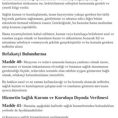
bekletilmeleri sözkonusu ise, bekletilmenin sebepleri hususunda gerekli ve
yeterli bilgi verilir.
Sağlık kurum ve kuruluşlarında, insan haysiyetine yakışır gereken her türlü
hijyenik şartların sağlanması, gürültünün ve rahatsız edici diğer bütün
etkenlerin bertaraf edilmesi esastır. Gerektiğinde, bu hususlar hasta tarafından
talep konusu yapılabilir.
Hasta ziyaretçilerinin kabul edilmesi, kurum veya kuruluşça belirlenen usul ve
esaslara uygun olarak ve hastaların huzur ve sükunlarını bozacak fiil ve
tutumlara sebebiyet vermeyecek şekilde gerçekleştirilir ve bu konuda gereken
tedbirler alınır.
Refakatçi Bulundurma
Madde 40-
Muayene ve tedavi sırasında hastaya yardımcı olmak üzere;
mevzuatın ve kurum imkanlarının elverdiği ve hastanın sağlık durumunun
gerektirdiği ölçüde, tedaviden sorumlu olan tabibin uygun görmesine bağlı
olarak, refakatçi bulundurulması istenebilir.
Bu hakkın nasıl ve ne zaman kullanılacağı ve bu konuda alınacak tedbirler,
sağlık kurum ve kuruluşunun çalışma usül ve esaslarını gösteren mevzuata
ayrıca düzenlenir.
Hizmetin Sağlık Kurum ve Kuruluşu Dışında Verilmesi
Madde 41-
Hastalar, aşağıdaki hallerde sağlık hizmetlerinden bulundukları
yerlerde de faydalanabilirler:
a) Koruyucu sağlık hizmetlerinin verilmesinde,