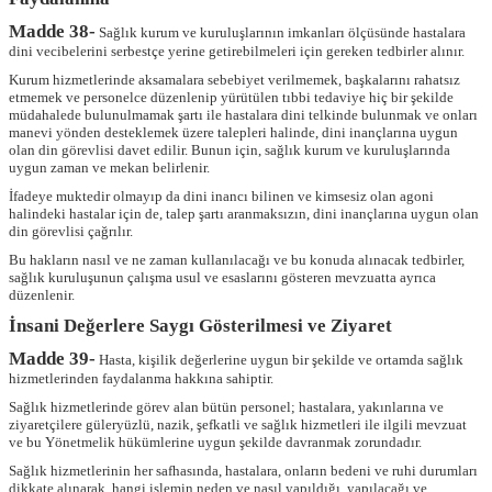
Madde 38-
Sağlık kurum ve kuruluşlarının imkanları ölçüsünde hastalara
dini vecibelerini serbestçe yerine getirebilmeleri için gereken tedbirler alınır.
Kurum hizmetlerinde aksamalara sebebiyet verilmemek, başkalarını rahatsız
etmemek ve personelce düzenlenip yürütülen tıbbi tedaviye hiç bir şekilde
müdahalede bulunulmamak şartı ile hastalara dini telkinde bulunmak ve onları
manevi yönden desteklemek üzere talepleri halinde, dini inançlarına uygun
olan din görevlisi davet edilir. Bunun için, sağlık kurum ve kuruluşlarında
uygun zaman ve mekan belirlenir.
İfadeye muktedir olmayıp da dini inancı bilinen ve kimsesiz olan agoni
halindeki hastalar için de, talep şartı aranmaksızın, dini inançlarına uygun olan
din görevlisi çağrılır.
Bu hakların nasıl ve ne zaman kullanılacağı ve bu konuda alınacak tedbirler,
sağlık kuruluşunun çalışma usul ve esaslarını gösteren mevzuatta ayrıca
düzenlenir.
İnsani Değerlere Saygı Gösterilmesi ve Ziyaret
Madde 39-
Hasta, kişilik değerlerine uygun bir şekilde ve ortamda sağlık
hizmetlerinden faydalanma hakkına sahiptir.
Sağlık hizmetlerinde görev alan bütün personel; hastalara, yakınlarına ve
ziyaretçilere güleryüzlü, nazik, şefkatli ve sağlık hizmetleri ile ilgili mevzuat
ve bu Yönetmelik hükümlerine uygun şekilde davranmak zorundadır.
Sağlık hizmetlerinin her safhasında, hastalara, onların bedeni ve ruhi durumları
dikkate alınarak, hangi işlemin neden ve nasıl yapıldığı, yapılacağı ve