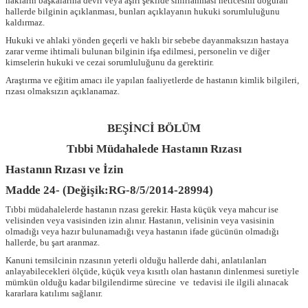
hakların başkalarına devri veya aşırı şekilde sınırlanması neticesini doğuran
hallerde bilginin açıklanması, bunları açıklayanın hukuki sorumluluğunu
kaldırmaz.
Hukuki ve ahlaki yönden geçerli ve haklı bir sebebe dayanmaksızın hastaya
zarar verme ihtimali bulunan bilginin ifşa edilmesi, personelin ve diğer
kimselerin hukuki ve cezai sorumluluğunu da gerektirir.
Araştırma ve eğitim amacı ile yapılan faaliyetlerde de hastanın kimlik bilgileri,
rızası olmaksızın açıklanamaz.
BEŞİNCİ BÖLÜM
Tıbbi Müdahalede Hastanın Rızası
Hastanın Rızası ve İzin
Madde 24- (Değişik:RG-8/5/2014-28994)
Tıbbi müdahalelerde hastanın rızası gerekir. Hasta küçük veya mahcur ise
velisinden veya vasisinden izin alınır. Hastanın, velisinin veya vasisinin
olmadığı veya hazır bulunamadığı veya hastanın ifade gücünün olmadığı
hallerde, bu şart aranmaz.
Kanuni temsilcinin rızasının yeterli olduğu hallerde dahi, anlatılanları
anlayabilecekleri ölçüde, küçük veya kısıtlı olan hastanın dinlenmesi suretiyle
mümkün olduğu kadar bilgilendirme sürecine ve tedavisi ile ilgili alınacak
kararlara katılımı sağlanır.