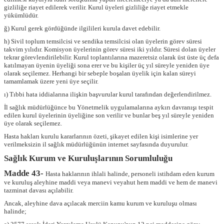
gizliliğe riayet edilerek verilir. Kurul üyeleri gizliliğe riayet etmekle
yükümlüdür.
ğ) Kurul gerek gördüğünde ilgilileri kurula davet edebilir.
h) Sivil toplum temsilcisi ve sendika temsilcisi olan üyelerin görev süresi
takvim yılıdır. Komisyon üyelerinin görev süresi iki yıldır. Süresi dolan üyeler
tekrar görevlendirilebilir. Kurul toplantılarına mazeretsiz olarak üst üste üç defa
katılmayan üyenin üyeliği sona erer ve bu kişiler üç yıl süreyle yeniden üye
olarak seçilemez. Herhangi bir sebeple boşalan üyelik için kalan süreyi
tamamlamak üzere yeni üye seçilir.
ı) Tıbbi hata iddialarına ilişkin başvurular kurul tarafından değerlendirilmez.
İl sağlık müdürlüğünce bu Yönetmelik uygulamalarına aykırı davranışı tespit
edilen kurul üyelerinin üyeliğine son verilir ve bunlar beş yıl süreyle yeniden
üye olarak seçilemez.
Hasta hakları kurulu kararlarının özeti, şikayet edilen kişi isimlerine yer
verilmeksizin il sağlık müdürlüğünün internet sayfasında duyurulur.
Sağlık Kurum ve Kuruluşlarının Sorumluluğu
Madde 43-
Hasta haklarının ihlali halinde, personeli istihdam eden kurum
ve kuruluş aleyhine maddi veya manevi veyahut hem maddi ve hem de manevi
tazminat davası açılabilir.
Ancak, aleyhine dava açılacak merciin kamu kurum ve kuruluşu olması
halinde;