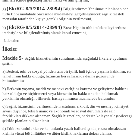
sınırları içinde gerçekleştirilen fizikî ve ruhî girişimi,
(Ek:RG-8/5/2014-28994)
ğ)
Bilgilendirme: Yapılması planlanan her
türlü tıbbi müdahale öncesinde müdahaleyi gerçekleştirecek sağlık meslek
mensubu tarafından kişiye gerekli bilginin verilmesini,
(Ek:RG-8/5/2014-28994)
h)
Rıza: Kişinin tıbbi müdahaleyi serbest
iradesiyle ve bilgilendirilmiş olarak kabul etmesini,
ifade eder.
İlkeler
Madde 5-
Sağlık hizmetlerinin sunulmasında aşağıdaki ilkelere uyulması
şarttır:
a) Bedeni, ruhi ve sosyal yönden tam bir iyilik hali içinde yaşama hakkının, en
temel insan hakkı olduğu, hizmetin her safhasında daima gözönünde
bulundurulur.
b) Herkesin yaşama, maddi ve manevi varlığını koruma ve geliştirme hakkını
haiz olduğu ve hiçbir merci veya kimsenin bu hakkı ortadan kaldırmak
yetkisinin olmadığı bilinerek, hastaya insanca muamelede bulunulur.
c) Sağlık hizmetinin verilmesinde, hastaların, ırk, dil, din ve mezhep, cinsiyet,
siyasi düşünce, felsefi inanç ve ekonomik ve sosyal durumları ile sair
farklılıkları dikkate alınamaz. Sağlık hizmetleri, herkesin kolayca ulaşabileceği
şekilde planlanıp düzenlenir.
d) Tıbbi zorunluluklar ve kanunlarda yazılı haller dışında, rızası olmaksızın
kişinin vücut bütünlüğüne ve diğer kişilik haklarına dokunulamaz.