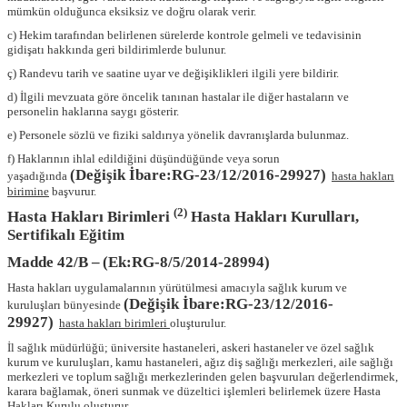
mümkün olduğunca eksiksiz ve doğru olarak verir.
c) Hekim tarafından belirlenen sürelerde kontrole gelmeli ve tedavisinin
gidişatı hakkında geri bildirimlerde bulunur.
ç) Randevu tarih ve saatine uyar ve değişiklikleri ilgili yere bildirir.
d) İlgili mevzuata göre öncelik tanınan hastalar ile diğer hastaların ve
personelin haklarına saygı gösterir.
e) Personele sözlü ve fiziki saldırıya yönelik davranışlarda bulunmaz.
f) Haklarının ihlal edildiğini düşündüğünde veya sorun
(Değişik İbare:RG-23/12/2016-29927)
yaşadığında
hasta hakları
birimine
başvurur.
(2)
Hasta Hakları Birimleri
Hasta Hakları Kurulları,
Sertifikalı Eğitim
Madde 42/B –
(Ek:RG-8/5/2014-28994)
Hasta hakları uygulamalarının yürütülmesi amacıyla sağlık kurum ve
(Değişik İbare:RG-23/12/2016-
kuruluşları bünyesinde
29927)
hasta hakları birimleri
oluşturulur.
İl sağlık müdürlüğü; üniversite hastaneleri, askeri hastaneler ve özel sağlık
kurum ve kuruluşları, kamu hastaneleri, ağız diş sağlığı merkezleri, aile sağlığı
merkezleri ve toplum sağlığı merkezlerinden gelen başvuruları değerlendirmek,
karara bağlamak, öneri sunmak ve düzeltici işlemleri belirlemek üzere Hasta
Hakları Kurulu oluşturur.