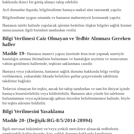
hakkında ikinci bir görüş almayı talep edebilir.
Acil durumlar dışında, bilgilendirme hastaya makul süre tanınarak yapılır.
Bilgilendirme uygun ortamda ve hastanın mahremiyeti korunarak yapılır.
Hastanın talebi halinde yapılacak işlemin bedeline ilişkin bilgiler sağlık hizmet
sunucusunun ilgili birimleri tarafından verilir.
Bilgi Verilmesi Caiz Olmayan ve Tedbir Alınması Gereken
haller
Madde 19-
Hastanın manevi yapısı üzerinde fena tesir yapmak suretiyle
hastalığın artması ihtimalinin bulunması ve hastalığın seyrinin ve sonucunun
vahim görülmesi hallerinde, teşhisin saklanması caizdir.
Hastaya veya yakınlarına, hastanın sağlık durumu hakkında bilgi verilip
verilmemesi, yukarıdaki fıkrada belirtilen şartlar çerçevesinde tabibinin
takdirine bağlıdır.
Tedavisi olmayan bir teşhis, ancak bir tabip tarafından ve tam bir ihtiyat içinde
hastaya hissettirilebilir veya bildirilebilir. Hastanın aksi yönde bir talebinin
bulunmaması veya açıklanacağı şahsın önceden belirlenmemesi halinde, böyle
bir teşhis ailesine bildirilir.
Bilgi Verilmesini Yasaklama
Madde 20-
(Değişik:RG-8/5/2014-28994)
İlgili mevzuat hükümleri ve/veya yetkili mercilerce alınacak tedbirlerin
gerektirdiği haller dışında; kişi, sağlık durumu hakkında kendisinin,