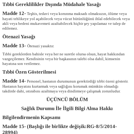
Tıbbi Gereklilikler Dışında Müdahale Yasağı
Madde 12-
Teşhis, tedavi veya korunma maksadı olmaksızın, ölüme veya
hayati tehlikeye yol açabilecek veya vücut bütünlüğünü ihlal edebilecek veya
akli veya bedeni mukavemeti azaltabilecek hiçbir şey yapılamaz ve talep de
edilemez.
Ötenazi Yasağı
Madde 13-
Ötenazi yasaktır.
Tıbbi gereklerden bahisle veya her ne suretle olursa olsun, hayat hakkından
vazgeçilemez. Kendisinin veya bir başkasının talebi olsa dahil, kimsenin
hayatına son verilemez.
Tıbbi Özen Gösterilmesi
Madde 14-
Personel, hastanın durumunun gerektirdiği tıbbi özeni gösterir.
Hastanın hayatını kurtarmak veya sağlığını korumak mümkün olmadığı
takdirde dahi, ıstırabını azaltmaya veya dindirmeye çalışmak zorunludur.
ÜÇÜNCÜ BÖLÜM
Sağlık Durumu İle İlgili Bilgi Alma Hakkı
Bilgilendirmenin Kapsamı
Madde 15-
(Başlığı ile birlikte değişik:RG-8/5/2014-
28994)