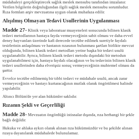
müdahaleyi gerçekleştirecek sağlık meslek mensubu tarafından imzalanır.
Verilen bilgilerin doğruluğundan ilgili sağlık meslek mensubu sorumludur.
Rıza formları arşiv mevzuatına uygun olarak muhafaza edilir.
Alışılmış Olmayan Tedavi Usullerinin Uygulanması
Madde 27-
Klinik veya laboratuar muayeneleri sonucunda bilinen klasik
tedavi metodlarının hastaya fayda vermeyeceğinin sabit olması ve daha evvel
deney hayvanları üzerinde kafi derecede tecrübe edilmek suretiyle faydalı
tesirlerinin anlaşılması ve hastanın rızasının bulunması şartları birlikte mevcut
olduğunda, bilinen klasik tedavi metodları yerine başka bir tedavi usulü
uygulanabilir. Ayrıca, bilinen klasik tedavi metodu dışındaki bir metodun
uygulanabilmesi için, hastaya faydalı olacağının ve bu tedavinin bilinen klasik
tedavi usullerinden daha elverişsiz sonuç vermeyeceğinin muhtemel olması da
şarttır.
Evvelce tecrübe edilmemiş bir tıbbi tedavi ve müdahale usulü, ancak zarar
vermeyeceğinin ve hastayı kurtaracağının mutlak olarak öngörülmesi halinde
yapılabilir.
Altıncı Bölüm'de yer alan hükümler saklıdır.
Rızanın Şekli ve Geçerliliği
Madde 28-
Mevzuatın öngördüğü istisnalar dışında, rıza herhangi bir şekle
bağlı değildir.
Hukuka ve ahlaka aykırı olarak alınan rıza hükümsüzdür ve bu şekilde alınan
rızaya dayanılarak müdahalede bulunulamaz.