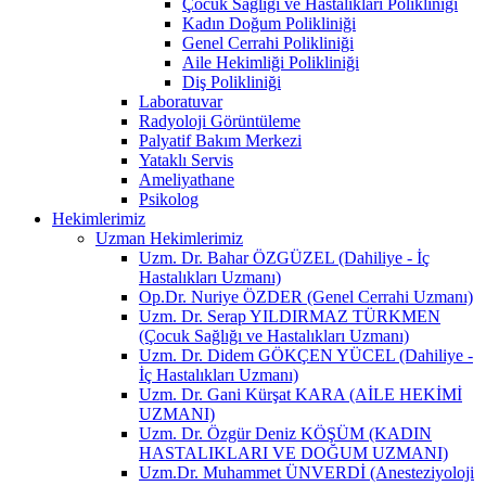
Çocuk Sağlığı ve Hastalıkları Polikliniği
Kadın Doğum Polikliniği
Genel Cerrahi Polikliniği
Aile Hekimliği Polikliniği
Diş Polikliniği
Laboratuvar
Radyoloji Görüntüleme
Palyatif Bakım Merkezi
Yataklı Servis
Ameliyathane
Psikolog
Hekimlerimiz
Uzman Hekimlerimiz
Uzm. Dr. Bahar ÖZGÜZEL (Dahiliye - İç
Hastalıkları Uzmanı)
Op.Dr. Nuriye ÖZDER (Genel Cerrahi Uzmanı)
Uzm. Dr. Serap YILDIRMAZ TÜRKMEN
(Çocuk Sağlığı ve Hastalıkları Uzmanı)
Uzm. Dr. Didem GÖKÇEN YÜCEL (Dahiliye -
İç Hastalıkları Uzmanı)
Uzm. Dr. Gani Kürşat KARA (AİLE HEKİMİ
UZMANI)
Uzm. Dr. Özgür Deniz KÖŞÜM (KADIN
HASTALIKLARI VE DOĞUM UZMANI)
Uzm.Dr. Muhammet ÜNVERDİ (Anesteziyoloji