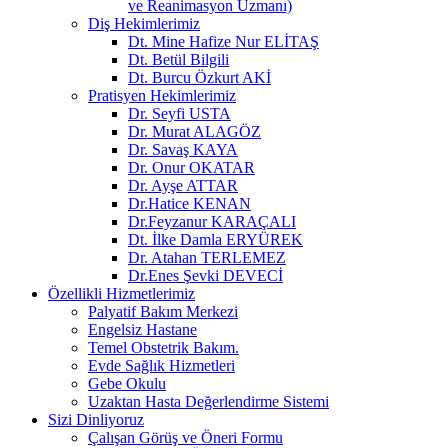
ve Reanimasyon Uzmanı)
Diş Hekimlerimiz
Dt. Mine Hafize Nur ELİTAŞ
Dt. Betül Bilgili
Dt. Burcu Özkurt AKİ
Pratisyen Hekimlerimiz
Dr. Seyfi USTA
Dr. Murat ALAGÖZ
Dr. Savaş KAYA
Dr. Onur OKATAR
Dr. Ayşe ATTAR
Dr.Hatice KENAN
Dr.Feyzanur KARAÇALI
Dt. İlke Damla ERYÜREK
Dr. Atahan TERLEMEZ
Dr.Enes Şevki DEVECİ
Özellikli Hizmetlerimiz
Palyatif Bakım Merkezi
Engelsiz Hastane
Temel Obstetrik Bakım.
Evde Sağlık Hizmetleri
Gebe Okulu
Uzaktan Hasta Değerlendirme Sistemi
Sizi Dinliyoruz
Çalışan Görüş ve Öneri Formu