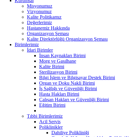
Kurumsal
Misyonumuz
Vizyonumuz
Kalite Politikamız
Değerlerimiz
Hastanemiz Hakkında
Organizasyon Şeması
Kalite Direktörlüğü Organizasyon Şeması
Birimlerimiz
İdari Birimler
İnsan Kaynakları Birimi
Morg ve Gasılhane
Kalite Birimi
Sterilizasyon Birimi
Bilgi İşlem ve Bilgisayar Destek Birimi
Organ ve Doku Nakli Birimi
İş Sağlığı ve Güvenliği Birimi
Hasta Hakları Birimi
Çalışan Hakları ve Güvenliği Birimi
Eğitim Birimi
Tıbbi Birimlerimiz
Acil Servis
Poliklinikler
Dahiliye Polikliniği